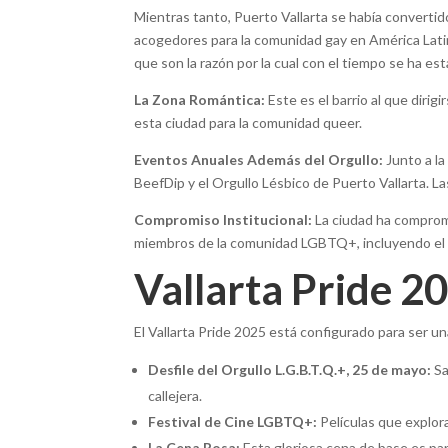
Mientras tanto, Puerto Vallarta se había convert
acogedores para la comunidad gay en América Latin
que son la razón por la cual con el tiempo se ha es
La Zona Romántica:
Este es el barrio al que dirig
esta ciudad para la comunidad queer.
Eventos Anuales Además del Orgullo:
Junto a la
BeefDip y el Orgullo Lésbico de Puerto Vallarta. La
Compromiso Institucional:
La ciudad ha comprome
miembros de la comunidad LGBTQ+, incluyendo el e
Vallarta Pride 20
El Vallarta Pride 2025 está configurado para ser 
Desfile del Orgullo L.G.B.T.Q.+, 25 de mayo:
Sa
callejera.
Festival de Cine LGBTQ+:
Películas que explor
La Cena Rosa:
Esta gloriosa cena de base es pa