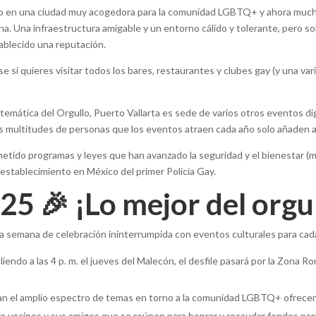
ido en una ciudad muy acogedora para la comunidad LGBTQ+ y ahora much
a. Una infraestructura amigable y un entorno cálido y tolerante, pero s
tablecido una reputación.
irse si quieres visitar todos los bares, restaurantes y clubes gay (y una 
 temática del Orgullo, Puerto Vallarta es sede de varios otros eventos d
s multitudes de personas que los eventos atraen cada año solo añaden al b
tido programas y leyes que han avanzado la seguridad y el bienestar (más 
stablecimiento en México del primer Policía Gay.
25 🎉 ¡Lo mejor del orgu
una semana de celebración ininterrumpida con eventos culturales para ca
liendo a las 4 p. m. el jueves del Malecón, el desfile pasará por la Zona R
an el amplio espectro de temas en torno a la comunidad LGBTQ+ ofrecen
ra vecinos y sus amigos que se reúnen para honrar y recaudar fondos para