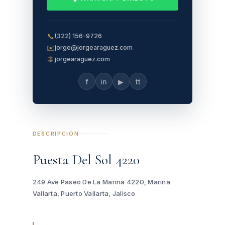
📞
(322) 156-9726
✉️
jorge@jorgearaguez.com
🌐
jorgearaguez.com
f
in
▶
tt
DESCRIPCIÓN
Puesta Del Sol 4220
249 Ave Paseo De La Marina 4220, Marina
Vallarta, Puerto Vallarta, Jalisco