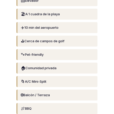
🛗
Elevador
🏖️
A 1 cuadra de la playa
✈️
10 min del aeropuerto
⛳
Cerca de campos de golf
🐾
Pet-friendly
🏠
Comunidad privada
🌀
A/C Mini-Split
🌐
Balcón / Terraza
🍖
BBQ