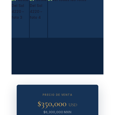
🖼
VER TODAS LAS FOTOS
4 fotos
PRECIO DE VENTA
$350,000
USD
$6,300,000 MXN