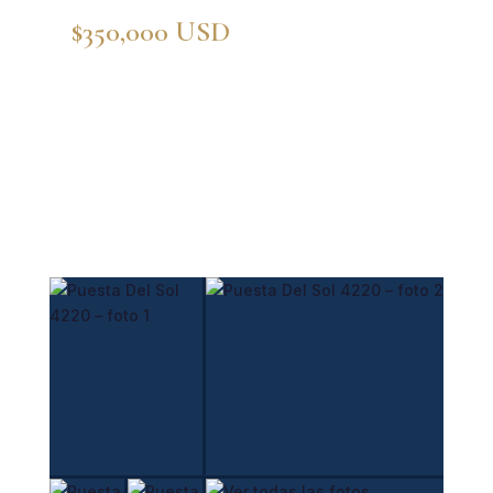
$350,000 USD
/ $6,300,000
MXN
🛏
🚿
📐
2 Recámaras
2 Baños
159.94 m²
🏢
🅿️
Piso 2
Estacionamiento
🔒
Seguridad 24/7