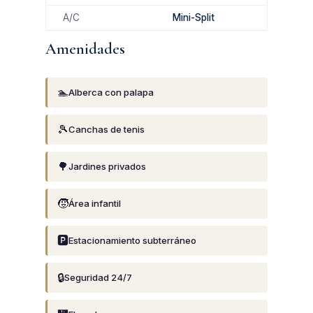
A/C
Mini-Split
Amenidades
🏊
Alberca con palapa
🎾
Canchas de tenis
🌳
Jardines privados
🧒
Área infantil
🅿️
Estacionamiento subterráneo
🔒
Seguridad 24/7