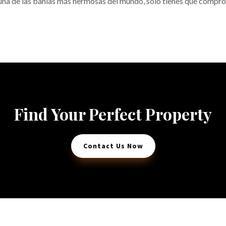
 una de las bahías más hermosas del mundo, solo tienes que compro
Find Your Perfect Property
Contact Us Now