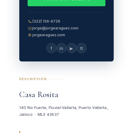
📞
(322) 156-9726
✉️
jorge@jorgearaguez.com
🌐
jorgearaguez.com
f
in
▶
tt
DESCRIPCIÓN
Casa Rosita
140 Rio Fuerte, Fluvial Vallarta, Puerto Vallarta,
Jalisco · MLS 43637