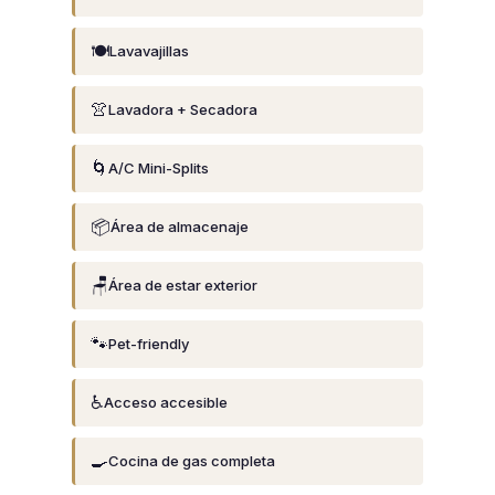
🍽️
Lavavajillas
👚
Lavadora + Secadora
🌀
A/C Mini-Splits
📦
Área de almacenaje
🪑
Área de estar exterior
🐾
Pet-friendly
♿
Acceso accesible
🍳
Cocina de gas completa