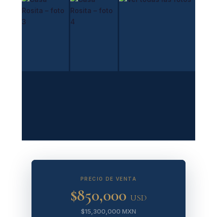
🖼
VER TODAS LAS
FOTOS
4 fotos
PRECIO DE VENTA
$850,000
USD
$15,300,000 MXN