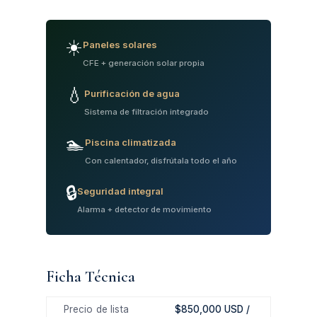
☀️
Paneles solares
CFE + generación solar propia
💧
Purificación de agua
Sistema de filtración integrado
🏊
Piscina climatizada
Con calentador, disfrútala todo el año
🔒
Seguridad integral
Alarma + detector de movimiento
Ficha Técnica
Precio de lista
$850,000 USD /