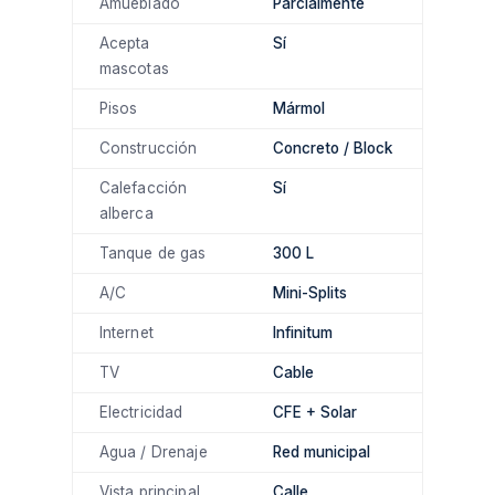
Amueblado
Parcialmente
Acepta
Sí
mascotas
Pisos
Mármol
Construcción
Concreto / Block
Calefacción
Sí
alberca
Tanque de gas
300 L
A/C
Mini-Splits
Internet
Infinitum
TV
Cable
Electricidad
CFE + Solar
Agua / Drenaje
Red municipal
Vista principal
Calle