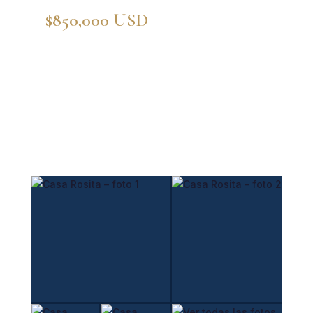
$850,000 USD
/ $15,300,000
MXN
🛏
🚿
4 Recámaras
4 Baños
📐
🌳
430.54 m² const.
400 m² terreno
☀️
🏊
Paneles solares
Piscina climatizada