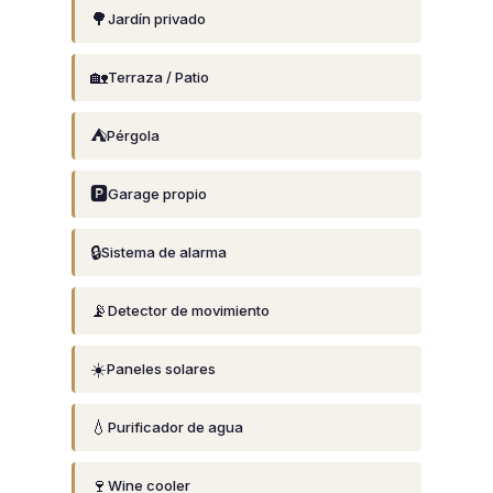
🌳
Jardín privado
🏡
Terraza / Patio
⛺
Pérgola
🅿️
Garage propio
🔒
Sistema de alarma
📡
Detector de movimiento
☀️
Paneles solares
💧
Purificador de agua
🍷
Wine cooler